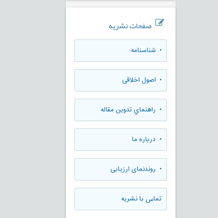
صفحات نشریه
• شناسنامه
• اصول اخلاقی
• راهنماي تدوين مقاله
• درباره ما
• روندنمای ارزيابی
تماس با نشریه