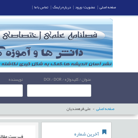
صفحه اصلی
|
عضویت/ ورود
|
درباره رایمگ
|
تماس با ما
|
عنوان / کلیدواژه / DOI / DOR
نویسنده
صفحه اصلی
علی فرهمندیان
آخرین شماره
فهرست مقال