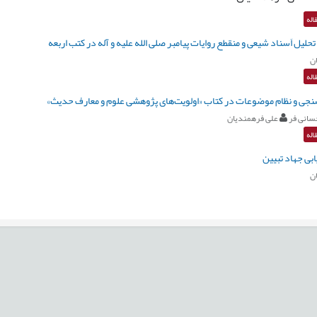
اله
حلیل اَسناد شیعی و منقطع روایات پیامبر صلی الله علیه و آله در کتب اربعه
ن
اله
جی و نظام موضوعات در کتاب «اولویت‌های پژوهشی علوم و معارف حدیث»
سانی فر
علی فرهمندیان
اله
ابی جهاد تبیین
ن