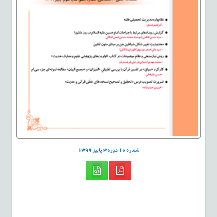
شماره
10
دوره
3
پاییز
1399