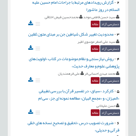
2
-
گزارش رویدادهای مرتبط با جراحات امام حسین علیه
السلام در روز عاشورا
سید حسن فاطمی موحد
محمدحسین فیض اخلاقی
دسترسی آزاد
مقاله
3
-
محدودیتِ تغییر شکل شیاطین جن بر مبنای متون ثقلین
سید علی اصغر موسوی اطهر
دسترسی آزاد
مقاله
4
-
روش نیازسنجی و نظام موضوعات در کتاب «اولویت‌های
پژوهشی علوم و معارف حدیث»
محمد مهدی احسانی فر
علی فرهمندیان
دسترسی آزاد
مقاله
5
-
کارکرد «سیاق» در تفسیر قرآن با بررسی تطبیقیِ
«المیزان» و «مجمع‌ البیان» مطالعه نمونه ای جزء سی ام
حسن علیخانی
دسترسی آزاد
مقاله
6
-
ضرورت تصویب درس «تحقیق و تصحیح نسخه های خطّی
قرآنی و حدیثی»