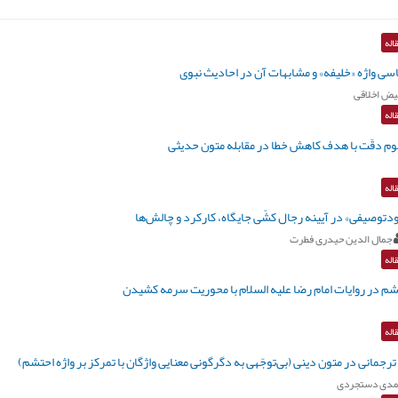
اله
ی واژه «خلیفه» و مشابهات آن در احادیث نبوی
ض اخلاقی
اله
م دقّت با هدف کاهش خطا در مقابله متون حدیثی
اله
دتوصیفی» در آیینه رجال کشّی جایگاه، کارکرد و چالش‌ها
جمال الدین حیدری فطرت
اله
 در روایات امام رضا علیه السلام با محوریت سرمه کشیدن
اله
رجمانی در متون دینی (بی‌توجّهی به دگرگونی معنایی واژگان با تمرکز بر واژه احتشم)
مدی دستجردی