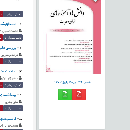
دسترسی آزاد
مق
1
-
مصداق‌شناس
محمدحسین فی
دسترسی آزاد
مق
2
-
بررسی مفهو
مرتضی عربی
دسترسی آزاد
مق
3
-
احادیث «خو
جعفر زارعان
شماره
26
دوره
7
پاییز
1403
دسترسی آزاد
مق
4
-
بهداشت چشم
علي بدري
دسترسی آزاد
مق
5
-
کاستی‌های ت
محمدجواد اح