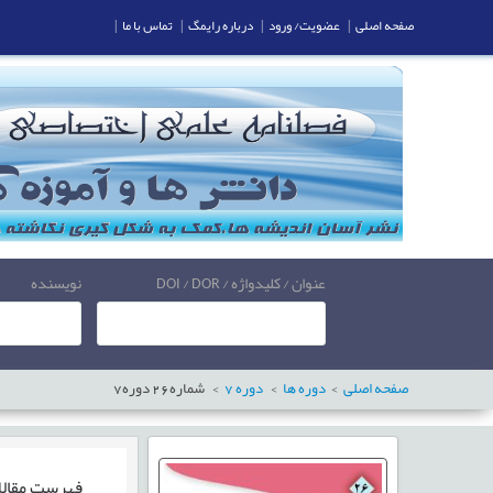
صفحه اصلی
|
عضویت/ ورود
|
درباره رایمگ
|
تماس با ما
|
عنوان / کلیدواژه / DOI / DOR
نویسنده
صفحه اصلی
دوره ها
دوره
7
شماره
26
دوره
7
فهرست مقال