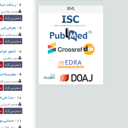
6
-
رسالت جهان
XML
محمد واحدی ن
دسترسی آزاد
مق
7
-
معرّفی فهرس
سیدمجید نبو
دسترسی آزاد
مق
8
-
شعور موجود
علی عظیمی
دسترسی آزاد
مق
9
-
مقایسۀ اجما
سید حسن فاط
دسترسی آزاد
مق
10
-
بحث فی افا
محمد احسانی 
دسترسی آزاد
مق
11
-
صحابی بود
رسول طلائیان