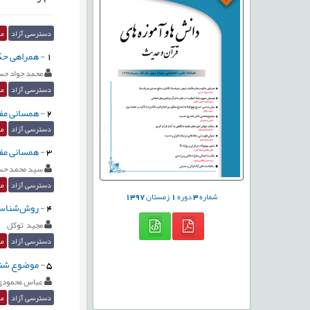
دسترسی آزاد
مق
1
-
همراهی حکو
محمد جواد ح
دسترسی آزاد
مق
2
-
همسانی مفه
دسترسی آزاد
مق
3
-
همسانی مفه
سید محمد حس
دسترسی آزاد
مق
شماره
3
دوره
1
زمستان
1397
4
-
روش‌شناسی «
مجید توکل
دسترسی آزاد
مق
5
-
موضوع شنا
عباس محمودی
دسترسی آزاد
مق