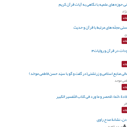
ی حوزه های علمیه با نگاهی به آیات قرآن کریم
ژاد
اله
تی مجلّه های مرتبط با قرآن و حدیث
ی
اله
ات در قرآن و روایات3
اله
لی منابع اسلامی و زرتشتی(در گفت و گو با سیّد حسن فاطمی موحّد)
می موحد
اله
دة «انّما» للحصر و ما ورد فی کتاب التّفسیر الکبیر
فر
اله
ن، نشانۀ مدح راوی
مهدی لاهیجی