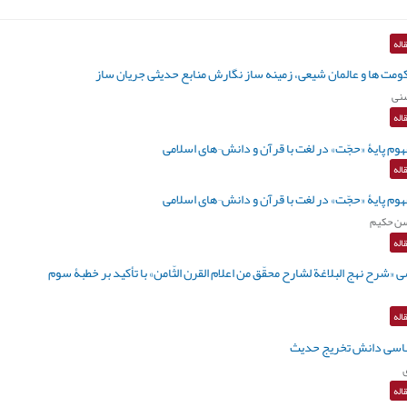
اله
مت ها و عالمان شیعی، زمینه ساز نگارش منابع حدیثی جریان ساز
سنی
اله
وم پایۀ «حجّت» در لغت با قرآن و دانش¬های اسلامی
اله
وم پایۀ «حجّت» در لغت با قرآن و دانش¬های اسلامی
ن حکیم
اله
شرح نهج‌ البلاغة لشارح محقّق من اعلام القرن‌ الثّامن» با تأکید بر خطبۀ سوم
اله
سی دانش تخریج حدیث
اله