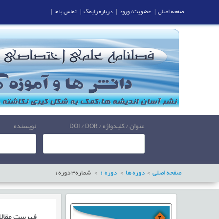
صفحه اصلی
|
عضویت/ ورود
|
درباره رایمگ
|
تماس با ما
|
عنوان / کلیدواژه / DOI / DOR
نویسنده
صفحه اصلی
دوره ها
دوره
1
شماره
3
دوره
1
فهرست مقال