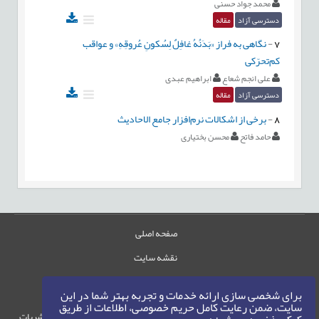
محمد جواد حسنی
دسترسی آزاد
مقاله
7
-
نگاهی به فراز «بَدَنُهُ غافِلٌ لِسُکونِ عُروقِهِ» و عواقب
کم‌تحرّکی
علی انجم شعاع
ابراهیم عبدی
دسترسی آزاد
مقاله
8
-
برخی از اشکالات نرم‌افزار جامع الاحادیث
حامد فاتح
محسن بختیاری
صفحه اصلی
نقشه سایت
تماس با ما
برای شخصی سازی ارائه خدمات و تجربه بهتر شما در این
سایت، ضمن رعایت کامل حریم خصوصی، اطلاعات از طریق
حقوق این وب‌سایت متعلق به سامانه مدیریت نشریات