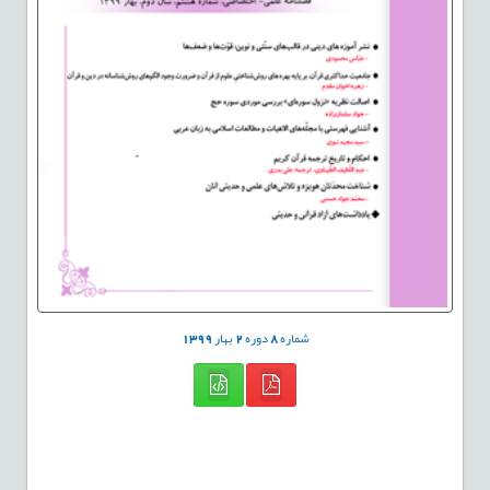
شماره
8
دوره
2
بهار
1399