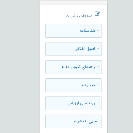
صفحات نشریه
• شناسنامه
• اصول اخلاقی
• راهنماي تدوين مقاله
• درباره ما
• روندنمای ارزيابی
تماس با نشریه