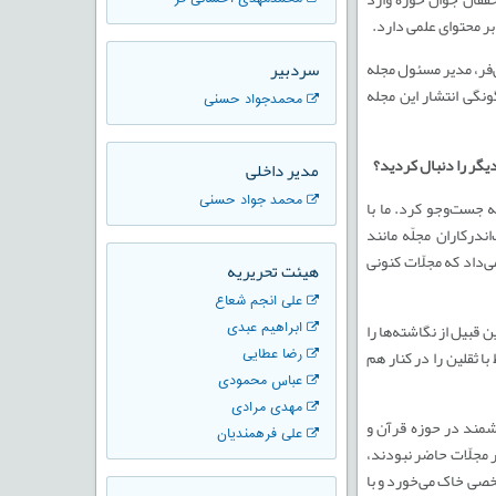
ر محتوای علمی دارد.
سردبیر
‌فر، مدیر مسئول مجله
ونگی انتشار این مجله
محمدجواد حسنی
دیگر را دنبال کردید؟
مدیر داخلی
محمد جواد حسنی
ه جست‌وجو کرد. ما با
ندرکاران مجلّه مانند
­داد که مجلّات کنونی
هیئت تحریریه
علی انجم شعاع
قبیل از نگاشته­‌ها را
ابراهیم عبدی
ا ثقلین را در کنار هم
رضا عطایی
عباس محمودی
مهدی مرادی
زشمند در حوزه قرآن و
علی فرهمندیان
ر مجلّات حاضر نبودند،
خصی خاک می­‌خورد و با