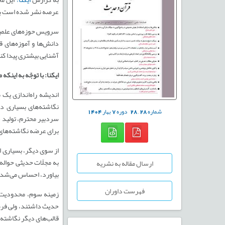
عرصه نشر شده است به ه
سرویس حوزه‌های علمیه 
دانش­‌ها و آموزه‌­های
آشنایی بیشتری پیدا کن
ایکنا: با توجّه به این
اندیشه راه­‌اندازی­ ی
نگاشته‌­های بسیاری در
شماره
28
,
28
دوره
7
بهار
1404
سردبیر محترم، تولید ش
برای عرضه نگاشته‌­های
از سوی دیگر، بسیاری از
به مجلّات حدیثی حواله 
ارسال مقاله به نشریه
بیاورد، احساس می‌­شد.
فهرست داوران
زمینه سوم، محدودیت قا
حدیث داشتند، ولی فرصت 
قالب­‌های دیگر نگاشته 