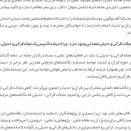
مین دلیل این مجله شرط داشتن عنوان «دکتر» برای نشر مقاله را ندارد و تاکید بیشتر ب
ایکنا گفت‌وگویی دوستانه و صمیمانه را با حجت‌الاسلام والمسلمین محمد مهدی احسانی
 قرآن و حدیث انجام داده است تا خوانندگان محترم با چند و چون، اهداف، چرایی و چگ
ند.
که مجلّات قرآنی و حدیثی متعدّدی وجود دارد، چرا اندیشه تأسیس یک مجلّه قرآنی و حدیثی 
ک مجلّه قرآنی و حدیثی را باید در فعالیت‌های علمی دست­‌اندرکاران مجلّه در دهه گذشت
 حوزه قرآن و حدیث مواجه شدیم و نگاشته‌­های فراوانی هم زیر نظر برخی از دست­‌ا
د؛ ولی همواره عرضه آن‌ها به مخاطب با صفی طولانی مواجه می‌­شد. این مسئله نشان می‌
 قرآنی و حدیثی کافی نیستند.
 نگاشته­‌ها، فضایی مشترک بین قرآن و حدیث را تصویر می­‌کردند. گاهی مجلّات قرآنی، این 
می‌­دادند و گاهی برعکس؛ از این رو کمبود مجلّات قرآنی - حدیثی که نگاشته‌های مرتبط ب
لب­‌های نشر بود، زیرا بسیاری از پژوهشگران، اساتید و اندیشمندان، یافته‌­هایی ار
کافی برای تبدیل آن به مقاله علمی - پژوهشی یا علمی - ترویجی را نمی‌­یافتند و بیشت
را بپذیرند. از این رو حجم بسیاری از دانش­‌های قرآنی و حدیثی در گوشه کتابخانه­‌های ش