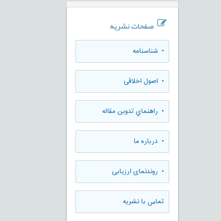
صفحات نشریه
• شناسنامه
• اصول اخلاقی
• راهنماي تدوين مقاله
• درباره ما
• روندنمای ارزيابی
تماس با نشریه