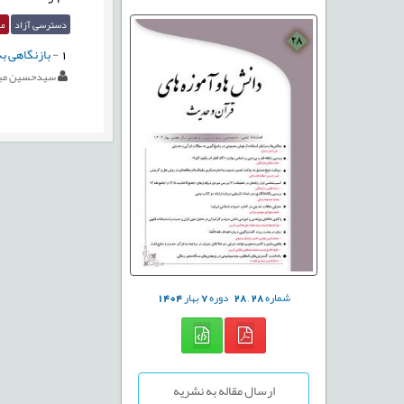
دسترسی آزاد
مق
1
-
بازنگاهی به مع
سیدحسین میر
شماره
28
,
28
دوره
7
بهار
1404
ارسال مقاله به نشریه