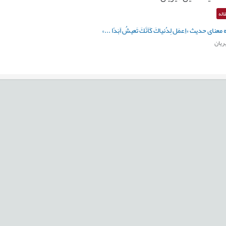
اله
نای حدیث «اِعمَل‏ لِدُنیاكَ‏ كَاَنَّكَ تَعیشُ اَبَدًا ...»
یان