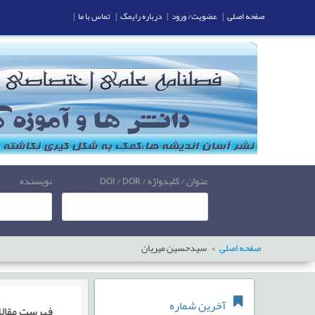
صفحه اصلی
|
عضویت/ ورود
|
درباره رایمگ
|
تماس با ما
|
عنوان / کلیدواژه / DOI / DOR
نویسنده
صفحه اصلی
سیدحسین میریان
آخرین شماره
فهرست مقال