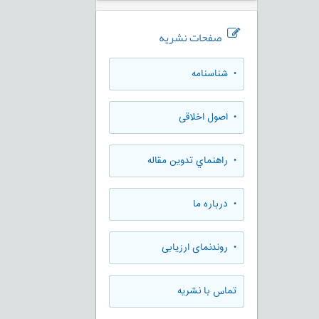
صفحات نشریه
• شناسنامه
• اصول اخلاقی
• راهنماي تدوين مقاله
• درباره ما
• روندنمای ارزيابی
تماس با نشریه