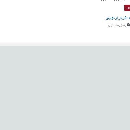
اله
» فراتر از توثیق
رسول طلائیان