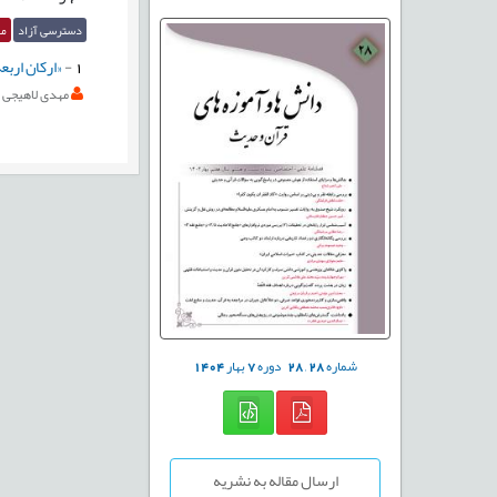
دسترسی آزاد
مق
1
-
«ارکان اربعه
مهدی لاهیجی
شماره
28
,
28
دوره
7
بهار
1404
ارسال مقاله به نشریه