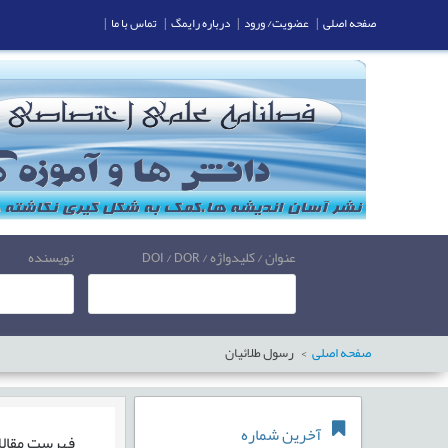
صفحه اصلی
|
عضویت/ ورود
|
درباره رایمگ
|
تماس با ما
|
عنوان / کلیدواژه / DOI / DOR
نویسنده
صفحه اصلی
رسول طلائیان
آخرین شماره
فهرست مقال