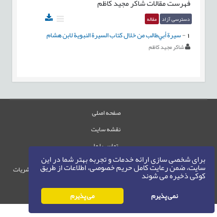
فهرست مقالات
شاکر مجید کاظم
دسترسی آزاد
مقاله
1
-
سيرة أبي‌طالب من خلال كتاب السيرة النبوية لابن هشام
شاکر مجید کاظم
صفحه اصلی
نقشه سایت
تماس با ما
برای شخصی سازی ارائه خدمات و تجربه بهتر شما در این
سایت، ضمن رعایت کامل حریم خصوصی، اطلاعات از طریق
حقوق این وب‌سایت متعلق به سامانه مدیریت نشریات
کوکی ذخیره می شوند
رایمگ است.
حق نشر
1405-1396
نمی پذیرم
می پذیرم
©