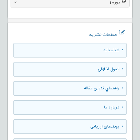
دوره
1
صفحات نشریه
• شناسنامه
• اصول اخلاقی
• راهنماي تدوين مقاله
• درباره ما
• روندنمای ارزيابی