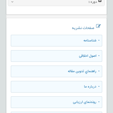
دوره
1
صفحات نشریه
• شناسنامه
• اصول اخلاقی
• راهنماي تدوين مقاله
• درباره ما
• روندنمای ارزيابی