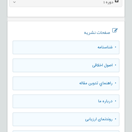
دوره
1
صفحات نشریه
• شناسنامه
• اصول اخلاقی
• راهنماي تدوين مقاله
• درباره ما
• روندنمای ارزيابی