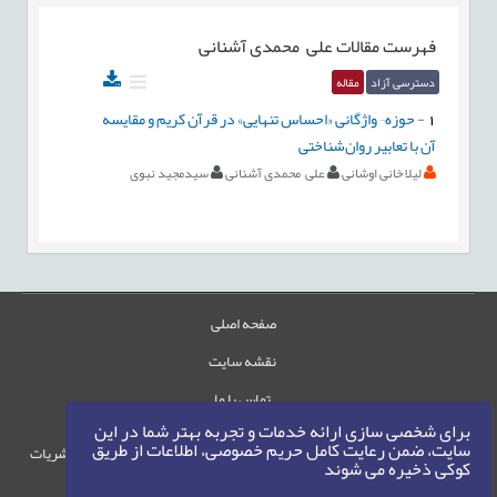
فهرست مقالات
علی محمدی آشنانی
دسترسی آزاد
مقاله
1
-
حوزه¬ واژگانی «احساس تنهایی» در قرآن كریم و مقایسه
آن با تعابیر روان‌شناختی
لیلا خانی اوشانی
علی محمدی آشنانی
سیدمجید نبوی
صفحه اصلی
نقشه سایت
تماس با ما
برای شخصی سازی ارائه خدمات و تجربه بهتر شما در این
سایت، ضمن رعایت کامل حریم خصوصی، اطلاعات از طریق
حقوق این وب‌سایت متعلق به سامانه مدیریت نشریات
کوکی ذخیره می شوند
رایمگ است.