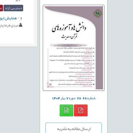
دسترسی آزاد
مق
1
-
همایش ابوطا
مهدی فرمانیان
شماره
28
,
28
دوره
7
بهار
1404
ارسال مقاله به نشریه