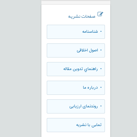
صفحات نشریه
• شناسنامه
• اصول اخلاقی
• راهنماي تدوين مقاله
• درباره ما
• روندنمای ارزيابی
تماس با نشریه