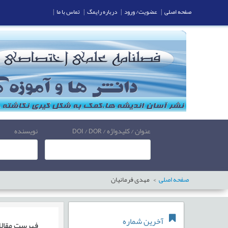
صفحه اصلی
|
عضویت/ ورود
|
درباره رایمگ
|
تماس با ما
|
عنوان / کلیدواژه / DOI / DOR
نویسنده
صفحه اصلی
مهدی فرمانیان
آخرین شماره
فهرست مقال