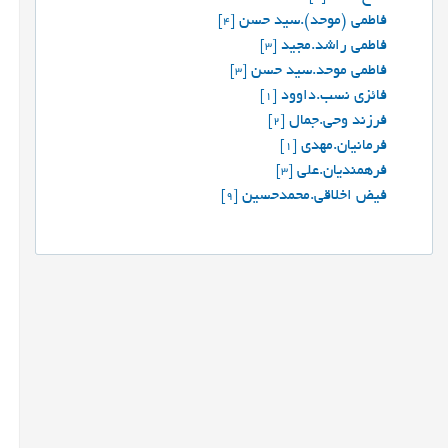
فاطمی (موحد).سید حسن
[4]
فاطمی راشد.مجید
[3]
فاطمی موحد.سید حسن
[3]
فائزی نسب.داوود
[1]
فرزند وحي.جمال
[2]
فرمانیان.مهدی
[1]
فرهمندیان.علی
[3]
فیض اخلاقی.محمدحسین
[9]