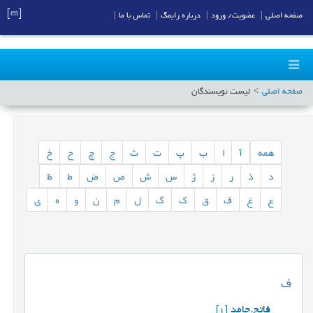
[en]
صفحه اصلی
|
عضویت/ ورود
|
درباره رایمگ
|
تماس با ما
|
صفحه اصلی
لیست نویسندگان
همه
آ
ا
ب
پ
ت
ث
ج
چ
ح
خ
د
ذ
ر
ز
ژ
س
ش
ص
ض
ط
ظ
ع
غ
ف
ق
ک
گ
ل
م
ن
و
ه
ی
ف
فاتح.حامد
[1]