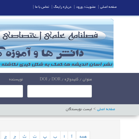
صفحه اصلی
|
عضویت/ ورود
|
درباره رایمگ
|
تماس با ما
|
عنوان / کلیدواژه / DOI / DOR
نویسنده
صفحه اصلی
لیست نویسندگان
همه
آ
ا
ب
پ
ت
ث
ج
چ