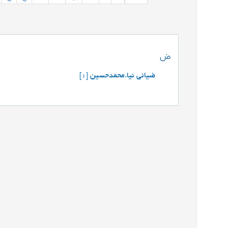
ض
ضیائی نیا.محمدحسین
[1]