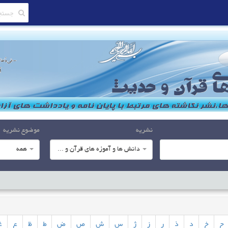
نشریه
موضوع نشریه
دانش ها و آموزه های قرآن و حدیث
همه
ح
خ
د
ذ
ر
ز
ژ
س
ش
ص
ض
ط
ظ
ع
غ