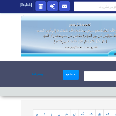
[English]
پیشرفته
جستجو
ف
ق
ک
گ
ل
م
ن
و
ه
ی