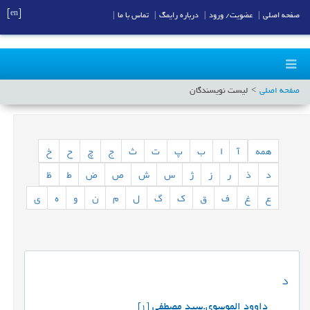
[en]
صفحه اصلی
|
عضویت/ ورود
|
درباره رایمگ
|
تماس با ما
|
صفحه اصلی
لیست نویسندگان
همه
آ
ا
ب
پ
ت
ث
ج
چ
ح
خ
د
ذ
ر
ز
ژ
س
ش
ص
ض
ط
ظ
ع
غ
ف
ق
ک
گ
ل
م
ن
و
ه
ی
د
داوود الموسوی.سید مصطفی
[1]