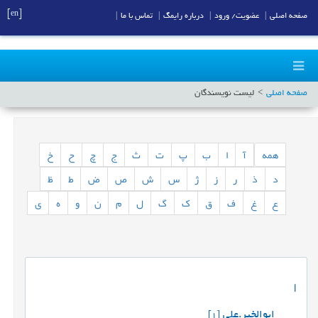
[en]
صفحه اصلی
|
عضویت/ ورود
|
درباره رایمگ
|
تماس با ما
|
صفحه اصلی
لیست نویسندگان
همه
آ
ا
ب
پ
ت
ث
ج
چ
ح
خ
د
ذ
ر
ز
ژ
س
ش
ص
ض
ط
ظ
ع
غ
ف
ق
ک
گ
ل
م
ن
و
ه
ی
ا
ابوالخیر.علی
[1]