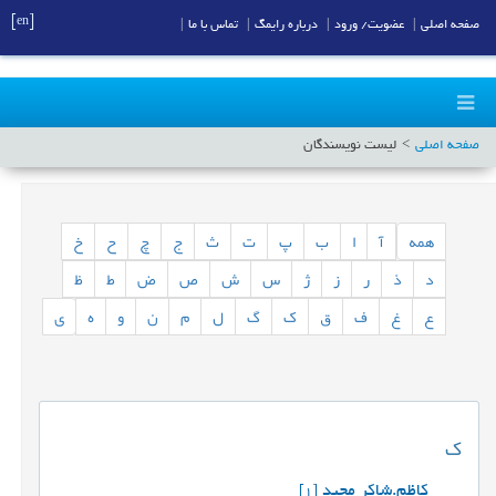
[en]
صفحه اصلی
|
عضویت/ ورود
|
درباره رایمگ
|
تماس با ما
|
صفحه اصلی
لیست نویسندگان
همه
آ
ا
ب
پ
ت
ث
ج
چ
ح
خ
د
ذ
ر
ز
ژ
س
ش
ص
ض
ط
ظ
ع
غ
ف
ق
ک
گ
ل
م
ن
و
ه
ی
ک
کاظم.شاکر مجید
[1]