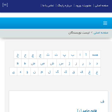
[en]
صفحه اصلی
|
عضویت/ ورود
|
درباره رایمگ
|
تماس با ما
|
صفحه اصلی
لیست نویسندگان
همه
آ
ا
ب
پ
ت
ث
ج
چ
ح
خ
د
ذ
ر
ز
ژ
س
ش
ص
ض
ط
ظ
ع
غ
ف
ق
ک
گ
ل
م
ن
و
ه
ی
ف
فاتح.حامد
[1]