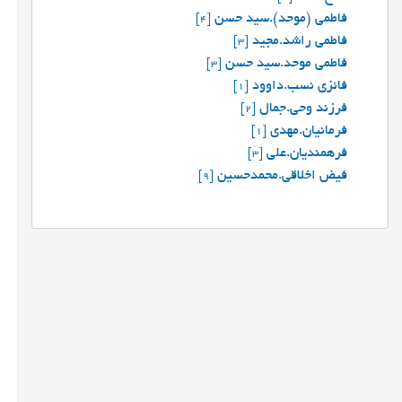
فاطمی (موحد).سید حسن
[4]
فاطمی راشد.مجید
[3]
فاطمی موحد.سید حسن
[3]
فائزی نسب.داوود
[1]
فرزند وحي.جمال
[2]
فرمانیان.مهدی
[1]
فرهمندیان.علی
[3]
فیض اخلاقی.محمدحسین
[9]