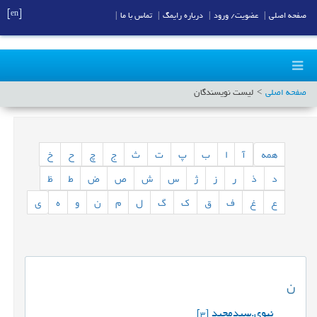
[en]
صفحه اصلی
|
عضویت/ ورود
|
درباره رایمگ
|
تماس با ما
|
صفحه اصلی
لیست نویسندگان
همه
آ
ا
ب
پ
ت
ث
ج
چ
ح
خ
د
ذ
ر
ز
ژ
س
ش
ص
ض
ط
ظ
ع
غ
ف
ق
ک
گ
ل
م
ن
و
ه
ی
ن
نبوی.سیدمجید
[3]