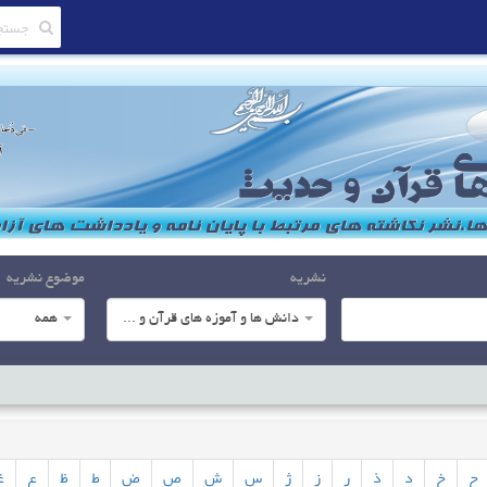
نشریه
موضوع نشریه
دانش ها و آموزه های قرآن و حدیث
همه
ح
خ
د
ذ
ر
ز
ژ
س
ش
ص
ض
ط
ظ
ع
غ