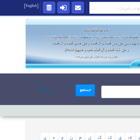
[English]
پیشرفته
جستجو
ف
ق
ک
گ
ل
م
ن
و
ه
ی