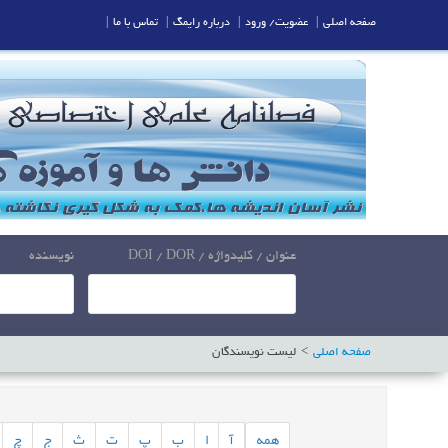
صفحه اصلی
|
عضویت/ ورود
|
درباره رایمگ
|
تماس با ما
|
عنوان / کلیدواژه / DOI / DOR
نویسنده
صفحه اصلی
لیست نویسندگان
همه
آ
ا
ب
پ
ت
ث
ج
چ