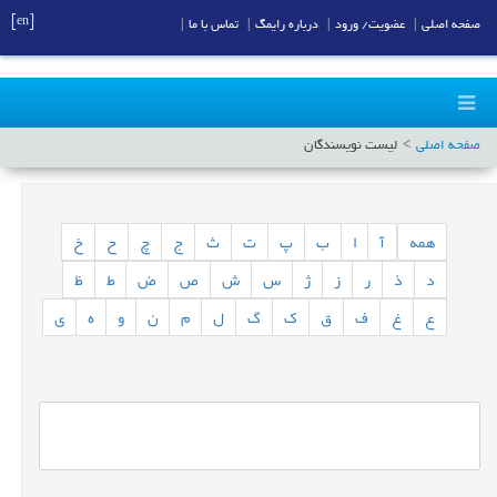
[en]
صفحه اصلی
|
عضویت/ ورود
|
درباره رایمگ
|
تماس با ما
|
صفحه اصلی
لیست نویسندگان
همه
آ
ا
ب
پ
ت
ث
ج
چ
ح
خ
د
ذ
ر
ز
ژ
س
ش
ص
ض
ط
ظ
ع
غ
ف
ق
ک
گ
ل
م
ن
و
ه
ی