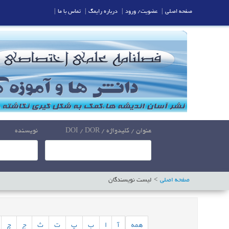
صفحه اصلی
|
عضویت/ ورود
|
درباره رایمگ
|
تماس با ما
|
عنوان / کلیدواژه / DOI / DOR
نویسنده
صفحه اصلی
لیست نویسندگان
همه
آ
ا
ب
پ
ت
ث
ج
چ