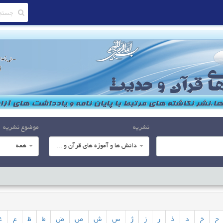
نشریه
موضوع نشریه
دانش ها و آموزه های قرآن و حدیث
همه
ح
خ
د
ذ
ر
ز
ژ
س
ش
ص
ض
ط
ظ
ع
غ