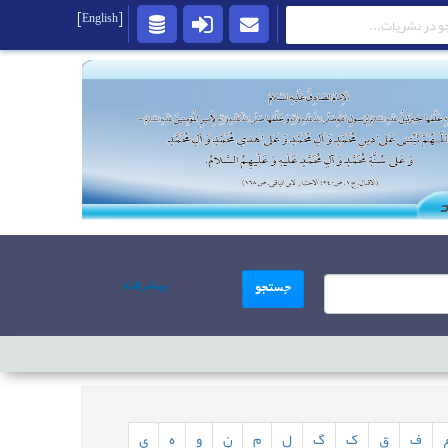
[English]
پیشرفته
جستجو
ف
ق
ک
گ
ل
م
ن
و
ه
ی