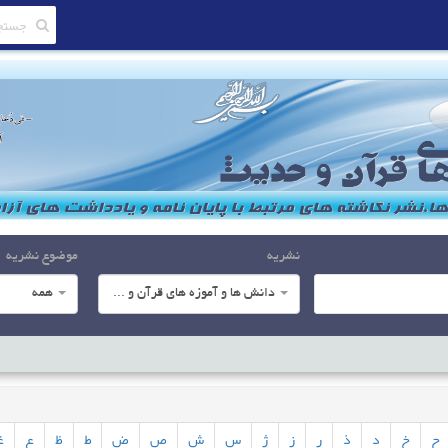
نشریه
موضوع نشریه
دانش ها و آموزه های قرآن و حدیث
همه
ح
خ
د
ذ
ر
ز
ژ
س
ش
ص
ض
ط
ظ
ع
غ