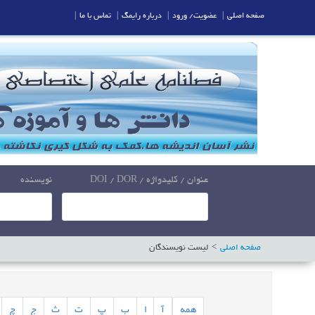
صفحه اصلی
|
عضویت/ ورود
|
درباره رایمگ
|
تماس با ما
|
عنوان / کلیدواژه / DOI / DOR
نویسنده
صفحه اصلی
لیست نویسندگان
همه
آ
ا
ب
پ
ت
ث
ج
چ