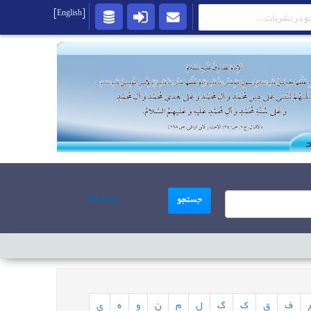
[English]
پیشرفته
جستجو
ف
ق
ک
گ
ل
م
ن
و
ه
ی