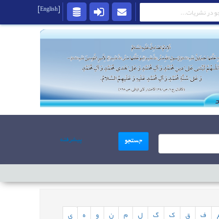
[English]
پیشرفته
جستجو
ف
ق
ک
گ
ل
م
ن
و
ه
ی