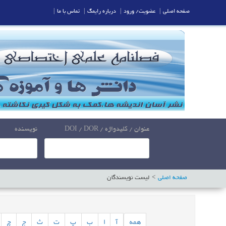
صفحه اصلی
|
عضویت/ ورود
|
درباره رایمگ
|
تماس با ما
|
عنوان / کلیدواژه / DOI / DOR
نویسنده
صفحه اصلی
لیست نویسندگان
همه
آ
ا
ب
پ
ت
ث
ج
چ