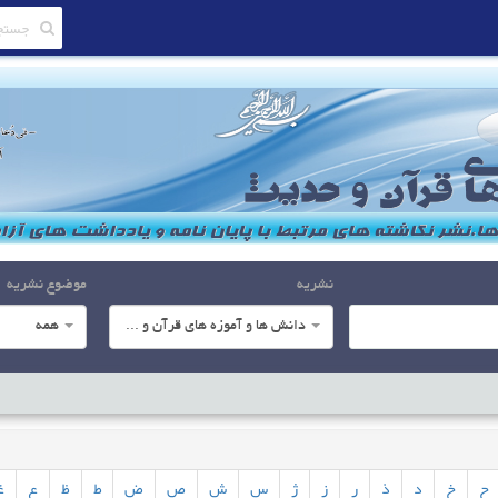
نشریه
موضوع نشریه
دانش ها و آموزه های قرآن و حدیث
همه
ح
خ
د
ذ
ر
ز
ژ
س
ش
ص
ض
ط
ظ
ع
غ