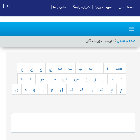
[en]
صفحه اصلی
|
عضویت/ ورود
|
درباره رایمگ
|
تماس با ما
|
صفحه اصلی
لیست نویسندگان
همه
آ
ا
ب
پ
ت
ث
ج
چ
ح
خ
د
ذ
ر
ز
ژ
س
ش
ص
ض
ط
ظ
ع
غ
ف
ق
ک
گ
ل
م
ن
و
ه
ی