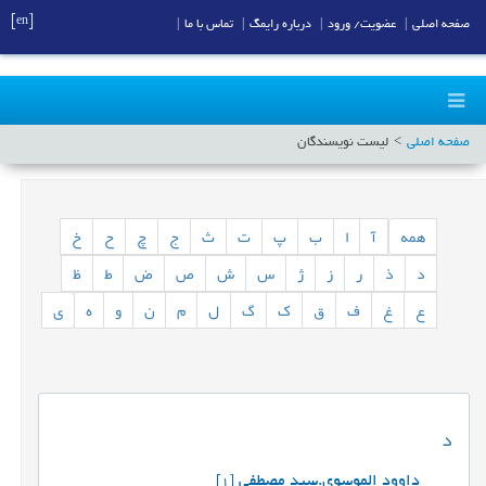
[en]
صفحه اصلی
|
عضویت/ ورود
|
درباره رایمگ
|
تماس با ما
|
صفحه اصلی
لیست نویسندگان
همه
آ
ا
ب
پ
ت
ث
ج
چ
ح
خ
د
ذ
ر
ز
ژ
س
ش
ص
ض
ط
ظ
ع
غ
ف
ق
ک
گ
ل
م
ن
و
ه
ی
د
داوود الموسوی.سید مصطفی
[1]