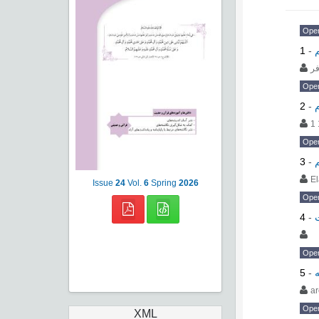
Ope
1
-
فر
Ope
2
-
1 
Ope
3
-
El
Issue
24
Vol.
6
Spring
2026
Ope
4
-
Ope
5
-
ar
Ope
XML