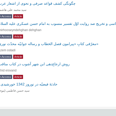
چگونگی کشف قواعد صرفی و نحوی از اشعار عرب
سید محمد علی هاشم
n Access
Article
اسی و تخریج صد روایت اوّل تفسیر منسوب به امام حسن عسکری علیه السلام
mirhooseyndehghan dehghan
n Access
Article
معرّفی کتابِ «پیرامون فصل الخطاب و رساله جوابیّه محدّث نوری»
zem ostadi
n Access
Article
روش ارجاع‌‌دهی ابن شهر آشوب در کتاب مناقب
hid eisvand
n Access
Article
-
حادثۀ فیضیّه در نوروز 1342 خورشیدی
سید حسن فاطمی (موح)