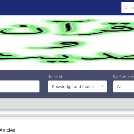
Journal
By Subject
Knowledge and teachings of Quran and Hadith
All
 Articles