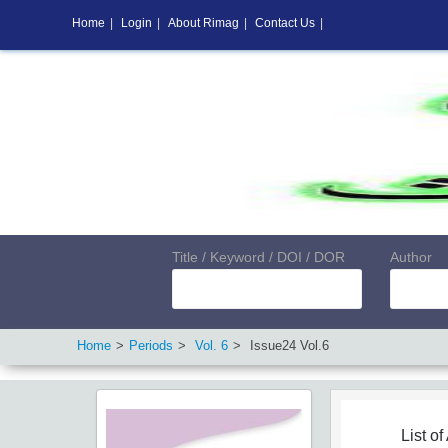
Home
|
Login
|
About Rimag
|
Contact Us
|
Title / Keyword / DOI / DOR
Author
Home
Periods
Vol.
6
Issue
24
Vol.
6
List of