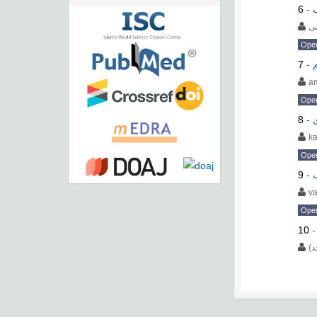
6
-
ی
Ope
7
-
a
Ope
8
-
ka
Ope
9
-
va
Ope
10
د