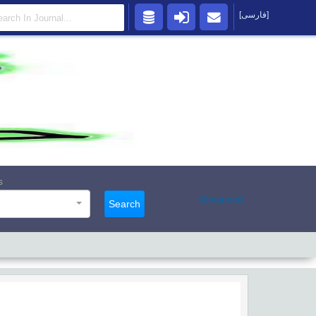
[فارسی]
s
Advanced
Search