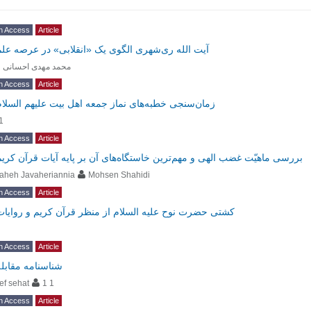
n Access
Article
آیت الله ری‌شهری الگوی یک «انقلابی» در عرصه علم
محمد مهدی احسانی 
n Access
Article
زمان‌سنجی خطبه‌های نماز جمعه اهل‌ بیت علیهم السلام
1
n Access
Article
بررسی ماهیّت غضب الهی و مهم‌ترین خاستگاه‌های آن بر پایه آیات قرآن کریم
aheh Javaheriannia
Mohsen Shahidi
n Access
Article
کشتی حضرت نوح علیه السلام از منظر قرآن کریم و روایات
n Access
Article
شناسنامه مقابله
ef sehat
1 1
n Access
Article