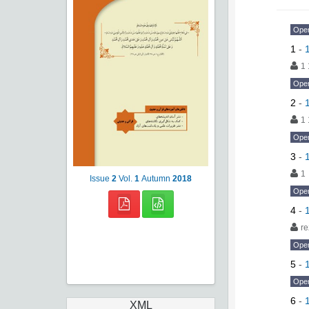
Ope
1
-
1 
Ope
2
-
1 
Ope
3
-
1
Issue
2
Vol.
1
Autumn
2018
Ope
4
-
re
Ope
5
-
Ope
6
-
XML