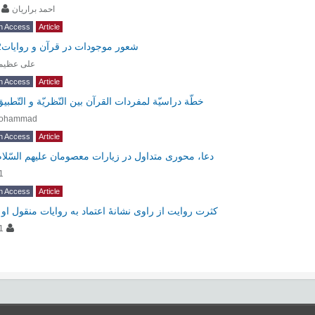
احمد براریان
n Access
Article
شعور موجودات در قرآن و روایات2
علی عظیم
n Access
Article
خطّة دراسیّة لمفردات القرآن بين النّظريّة و التّطبي
ohammad
n Access
Article
دعا، محوری متداول در زیارات معصومان علیهم السّلام
1
n Access
Article
-
کثرت روایت از راوی نشانۀ اعتماد به روایات منقول او
1