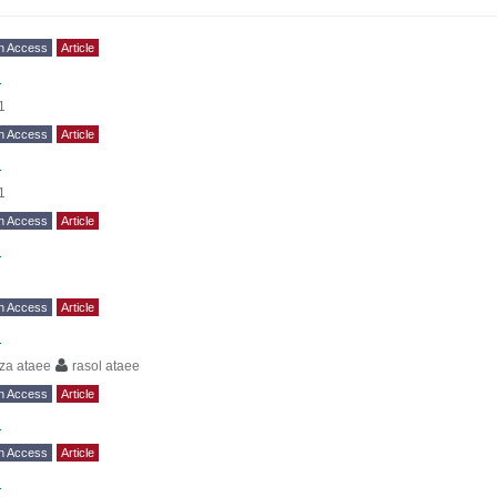
n Access
Article
1
1
n Access
Article
1
1
n Access
Article
1
n Access
Article
1
za ataee
rasol ataee
n Access
Article
1
n Access
Article
1