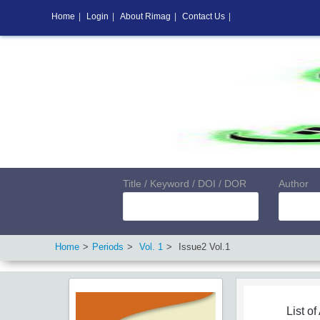
Home
|
Login
|
About Rimag
|
Contact Us
|
Title / Keyword / DOI / DOR
Author
Home
Periods
Vol.
1
Issue
2
Vol.
1
List of