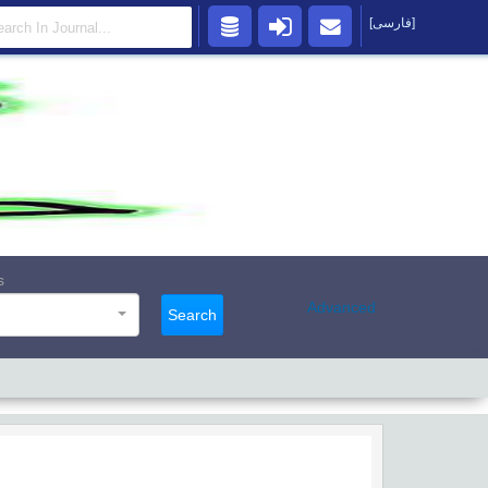
[فارسی]
s
Advanced
Search