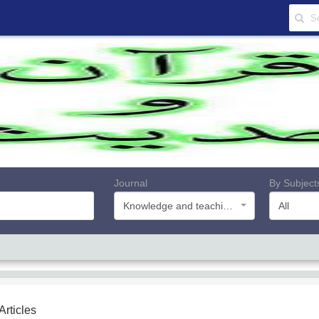
Journal
By Subject
Knowledge and teachings of Quran and Hadith
All
 Articles