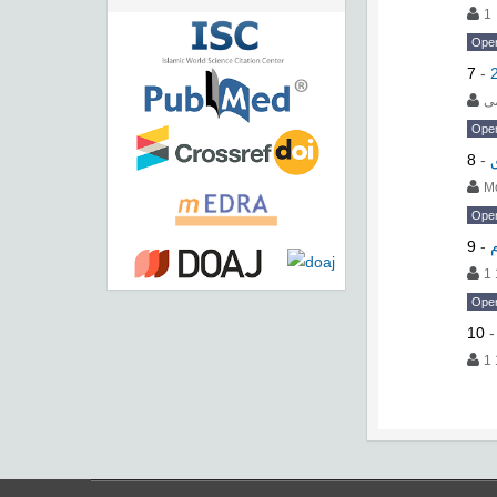
1
Ope
7
-
ی
Ope
8
-
ق
M
Ope
9
-
1 
Ope
10
1 