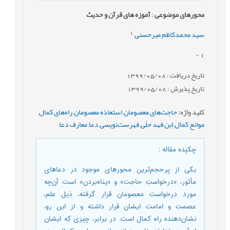
محورهای موضوعی
:
آموزه های قرآن و حدیث
1
سید محمدکاظم میرحسنی
-
1
تاریخ دریافت : 1399/05/08
تاریخ پذیرش : 1399/05/08
کلید واژه
:
حاجت‌های معصومان
,
استعاذه معصومان
,
راه‌های کمال
,
موانع کمال
,
ابن فهد حلّی
,
فهرست‌نویسی دعا
,
معارف دعا
,
چکیده مقاله
:
یکی از پرحجم‌ترین محورهای موجود در دعاهای
مأثور، «درخواستِ حاجت» و «پناه‌بردن» است. آن‌چه
مورد درخواست معصومان قرار گرفته، ذیل علم،
عصمت و امامت ایشان قرار داشته و از این رو،
نشان‌دهنده راه کمال است. در برابر، چیزی که ایشان