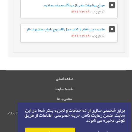
موانع پیشرفت مادی از دیدگاه صحیفه سجادیه
تاریخ چاپ
: 1401/03/08
مقایسه چاپ آفاق از کتاب جمال الاسبوع با چاپ منشورات الرّضى‏ بر پایه مقابله
تاریخ چاپ
: 1401/03/08
صفحه اصلی
نقشه سایت
تماس با ما
برای شخصی سازی ارائه خدمات و تجربه بهتر شما در این
حقوق این وب‌سایت متعلق به سامانه مدیریت نشریات
سایت، ضمن رعایت کامل حریم خصوصی، اطلاعات از طریق
کوکی ذخیره می شوند
رایمگ است.
حق نشر
1405-1396
©