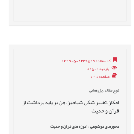
کد مقاله
: 13990508238599
بازدید
: 8950
صفحه
: 0 - 0
نوع مقاله
: پژوهشی
امکان تغییر شکل شیاطین جن بر پایه برداشت از
قرآن و حدیث
محورهای موضوعی
:
آموزه های قرآن و حدیث