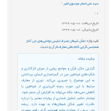
1
سید علی اصغر موسوی اطهر
-
1
تاریخ دریافت : 1399/05/08
تاریخ پذیرش : 1399/05/08
کلید واژه
:
تمثّل شیطان
,
تصرّف ابلیس
,
توانایی‌های جن
,
آغاز
همجنس گرایی
,
کلام نقلی
,
معارف قرآن و حدیث
,
چکیده مقاله
:
گزارش مکرّر قرآن و جوامع‌ روایی از میزان اثرگذاری و
شگردهای شیاطین جن در گمراه‌سازی انسان، پرداختن
به این موضوع را ضروری می‌کند. دوری از معارف
مرتبط با این حوزه، زمینه اثرپذیری از شیاطین را
کاهش نمی‌دهد بلکه می‌تواند به افزایش آن منجر شود.
نوشتار حاضر، تحلیل شماری از روایات معتبر را درباره
«قدرت تغییر شکلِ شیطان‌ها» به عهده دارد. ریشه
یابیِ برخی از حوادث مانند هم‌جنس‌گرایی قوم حضرت