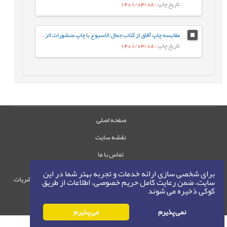
تاریخ چاپ
: 1401/03/08
مقایسه چاپ آفاق از کتاب جمال الاسبوع با چاپ منشورات الرّضى‏ بر پایه مقابله
تاریخ چاپ
: 1401/03/08
صفحه اصلی
نقشه سایت
تماس با ما
برای شخصی سازی ارائه خدمات و تجربه بهتر شما در این
حقوق این وب‌سایت متعلق به سامانه مدیریت نشریات
سایت، ضمن رعایت کامل حریم خصوصی، اطلاعات از طریق
کوکی ذخیره می شوند
رایمگ است.
حق نشر
1405-1396
©
نمی پذیرم
می پذیرم