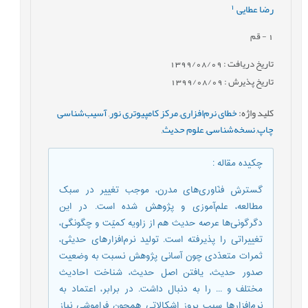
1
رضا عطایی
1
- قم
تاریخ دریافت : 1399/08/09
تاریخ پذیرش : 1399/08/09
کلید واژه
:
خطای نرم‌افزاری
,
مرکز کامپیوتری نور
,
آسیب‌شناسی
چاپ
,
نسخه‌شناسی
,
علوم حدیث
,
چکیده مقاله
:
گسترش فنّاوری‌های مدرن، موجب تغییر در سبک
مطالعه، علم‌آموزی و پژوهش شده است. در این
دگرگونی‌ها عرصه حدیث هم از زاویه کمیّت و چگونگی،
تغییراتی را پذیرفته است. تولید نرم‌افزارهای حدیثی،
ثمرات متعدّدی چون آسانی پژوهش نسبت به وضعیت
صدور حدیث، یافتن اصل حدیث، شناخت احادیث
مختلف و ... را به دنبال داشت. در برابر، اعتماد به
نرم‌افزارها سبب بروز اشکالاتی همچون فراموشی نیاز