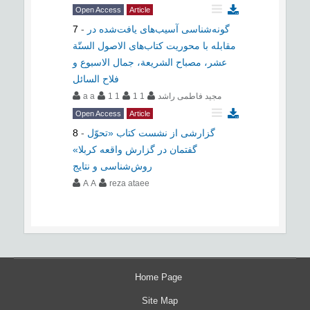
Open Access
Article
گونه‌شناسی آسیب‌های یافت‌شده در
-
7
مقابله با محوریت کتاب‌های الاصول الستّة
عشر، مصباح الشریعة، جمال الاسبوع و
فلاح السائل
مجید فاطمی راشد
1 1
1 1
a a
Open Access
Article
گزارشی از نشست کتاب «تحوّل
-
8
گفتمان در گزارش واقعه کربلا»
روش‌شناسی و نتایج
A A
reza ataee
Home Page
Site Map