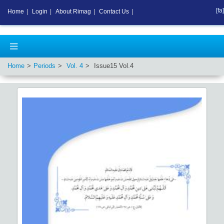
[fa]
Home
|
Login
|
About Rimag
|
Contact Us
|
Home
Periods
Vol.
4
Issue
15
Vol.
4