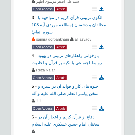
سید علی اصغر موسوی اطهر
Open Access
Article
الگوی تربیتی قرآن کریم در مواجهه با
-
3
مخالفان و دشمنان (مطالعه موردی آیه 108
سوره انعام)
samira qorbankhani
ali asvady
Open Access
Article
بازخوانی راهکارهای تربیتی در بهبود
-
4
روابط اجتماعی با تکیه بر قرآن و احادیث
Reza Najafi
Open Access
Article
جلوه های کار و فواید آن در سیره و
-
5
سخن پیامبر اعظم صلی الله علیه و آله
1 1
Open Access
Article
دفاع از قرآن کریم و اعجاز آن در
-
6
سخنان امام حسن عسکری علیه السلام