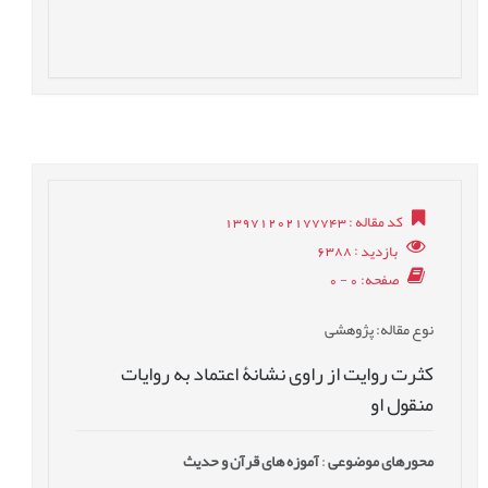
کد مقاله
: 13971202177743
بازدید
: 6388
صفحه
: 0 - 0
نوع مقاله
: پژوهشی
کثرت روایت از راوی نشانۀ اعتماد به روایات
منقول او
محورهای موضوعی
:
آموزه های قرآن و حدیث