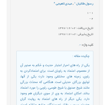
2
1
رسول طلائیان
مهدی لاهیجی
,
- 1
1
-
2
تاریخ دریافت : 1397/12/02
تاریخ پذیرش : 1397/12/02
کلید واژه
:
-
,
چکیده مقاله
:
یکی از راه های احراز اعتبار حدیث و حُکم به صدور آن
از معصوم، اعتماد به راویان است. برای اعتمادکردن به
راوی، زمینه های مختلفی وجود دارد؛ یکی از آنها،
توثیق بزرگان حدیثی است. هنگامی که محدّث بزرگی
مانند شیخ صدوق یا شیخ طوسی، راویی را مورد اعتماد
بداند، امکان اعتماد به وی از سوی دیگران هم وجود
دارد. یکی دیگر از راه های اعتماد به روایت گران
حدیث، بررسی رفتار نویسندگان منابع متقدّم است.