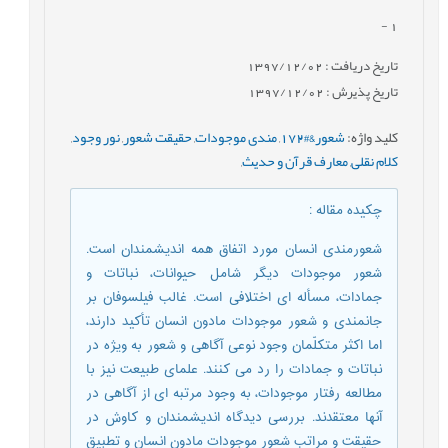
-
1
تاریخ دریافت : 1397/12/02
تاریخ پذیرش : 1397/12/02
کلید واژه
:
شعور&#172
,
مندی موجودات
,
حقیقت شعور
,
نور وجود
,
کلام نقلی
,
معارف قرآن و حدیث
,
چکیده مقاله
:
شعورمندی انسان مورد اتفاق همه اندیشمندان است.
شعور موجودات دیگر شامل حیوانات، نباتات و
جمادات، مسأله ای اختلافی است. غالب فیلسوفان بر
جانمندی و شعور موجودات مادون انسان تأکید دارند،
اما اکثر متکلّمان وجود نوعی آگاهی و شعور به ویژه در
نباتات و جمادات را رد می کنند. علمای طبیعت نیز با
مطالعه رفتار موجودات، به وجود مرتبه ای از آگاهی در
آنها معتقدند. بررسی دیدگاه اندیشمندان و کاوش در
حقیقت و مراتب شعور موجودات مادون انسان و تطبیق