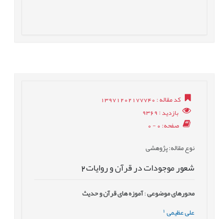
کد مقاله
: 13971202177740
بازدید
: 9369
صفحه
: 0 - 0
نوع مقاله
: پژوهشی
شعور موجودات در قرآن و روایات2
محورهای موضوعی
:
آموزه های قرآن و حدیث
1
علی عظیمی