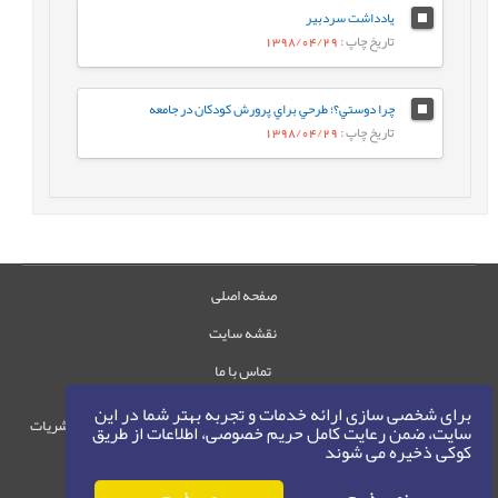
یادداشت سردبیر
تاریخ چاپ
: 1398/04/29
چرا دوستي؟؛ طرحي براي پرورش كودكان در جامعه
تاریخ چاپ
: 1398/04/29
صفحه اصلی
نقشه سایت
تماس با ما
برای شخصی سازی ارائه خدمات و تجربه بهتر شما در این
حقوق این وب‌سایت متعلق به سامانه مدیریت نشریات
سایت، ضمن رعایت کامل حریم خصوصی، اطلاعات از طریق
کوکی ذخیره می شوند
رایمگ است.
حق نشر
1405-1396
©