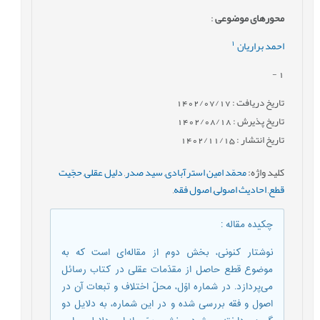
محورهای موضوعی
:
1
احمد براریان
-
1
تاریخ دریافت : 1402/07/17
تاریخ پذیرش : 1402/08/18
تاریخ انتشار : 1402/11/15
کلید واژه
:
محمّد امین استرآبادی
,
سید صدر
,
دلیل عقلی
,
حجّیت
قطع
,
احادیث اصولی
,
اصول فقه
,
چکیده مقاله
:
نوشتار کنونی، بخش دوم از مقاله‌ای است که به
موضوع قطع حاصل از مقدّمات عقلی در کتاب رسائل
می‌پردازد. در شماره اوّل، محلّ اختلاف و تبعات آن در
اصول و فقه بررسی شده و در این شماره، به دلایل دو