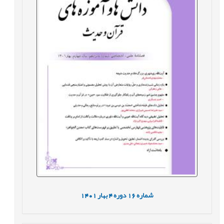
شماره
16
دوره
4
بهار
1401