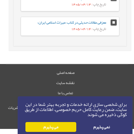
تاریخ چاپ
: 1405/04/14
معرّفی مقالات حدیثی در کتاب «میراث اسلامی ایران»
تاریخ چاپ
: 1405/04/14
صفحه اصلی
نقشه سایت
تماس با ما
برای شخصی سازی ارائه خدمات و تجربه بهتر شما در این
حقوق این وب‌سایت متعلق به سامانه مدیریت نشریات
سایت، ضمن رعایت کامل حریم خصوصی، اطلاعات از طریق
کوکی ذخیره می شوند
رایمگ است.
حق نشر
1405-1396
©
نمی پذیرم
می پذیرم